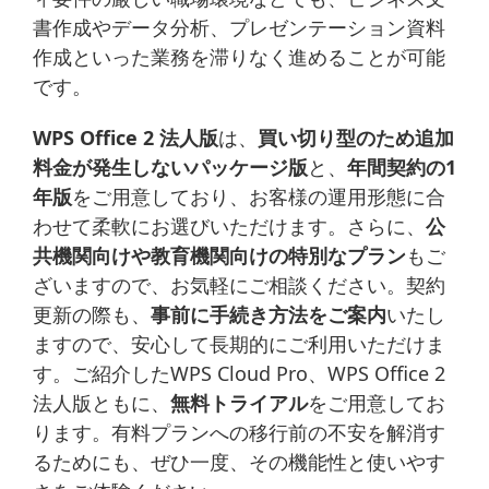
書作成やデータ分析、プレゼンテーション資料
作成といった業務を滞りなく進めることが可能
です。
WPS Office 2 法人版
は、
買い切り型のため追加
料金が発生しないパッケージ版
と、
年間契約の1
年版
をご用意しており、お客様の運用形態に合
わせて柔軟にお選びいただけます。さらに、
公
共機関向けや教育機関向けの特別なプラン
もご
ざいますので、お気軽にご相談ください。契約
更新の際も、
事前に手続き方法をご案内
いたし
ますので、安心して長期的にご利用いただけま
す。ご紹介したWPS Cloud Pro、WPS Office 2
法人版ともに、
無料トライアル
をご用意してお
ります。有料プランへの移行前の不安を解消す
るためにも、ぜひ一度、その機能性と使いやす