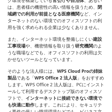
ク環境を構築している
官公庁や自治体
、あるい
は、患者様の機密性の高い情報を扱うため、
閉
域網での利用が前提となる医療機関
など、イン
ターネットのない環境でのオフィスソフトの利
用を強く求められる企業は少なくありません。
また、インターネット環境を整備しにくい
建設
工事現場
や、機密情報を取り扱う
研究機関
のよ
うな職場などでも、オフィスソフトの利用は欠
かせないツールとなっています。
そのような法人様には、
WPS Cloud Proの姉妹
製品
である「
WPS Office 2 法人版
」をおすすめ
します。WPS Office 2 法人版は、PCにインスト
ールして利用するデスクトップ版のオフィスソ
フトで、
インターネットに接続できない環境で
も快適に動作
します。これにより、セキュリテ
ィ要件の厳しい職場環境などでも、ビジネス文