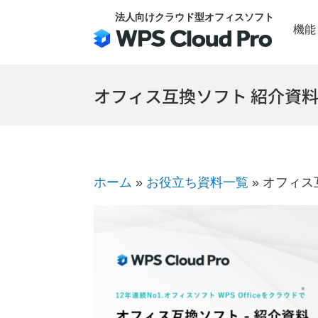
Skip
法人向けクラウド型オフィスソフト
機能
to
content
オフィス互換ソフト 紹介資
ホーム
»
お役立ち資料一覧
»
オフィス